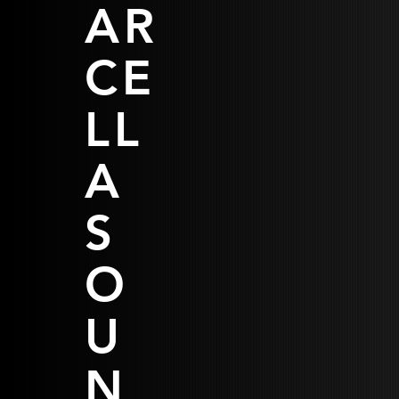
AR
CE
LL
A
S
O
U
N