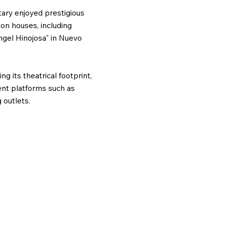
ary enjoyed prestigious
on houses, including
angel Hinojosa" in Nuevo
g its theatrical footprint,
dent platforms such as
outlets.