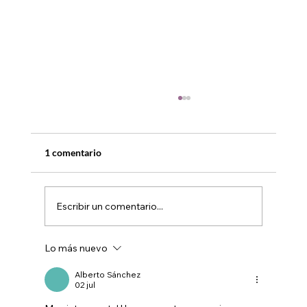
1 comentario
Escribir un comentario...
Lo más nuevo
Diseño de Carpetas de Producción
EFICINE 2026: Optimizando la Ruta Crítica
Alberto Sánchez
02 jul
y Presupuesto de Postproducción de Audio