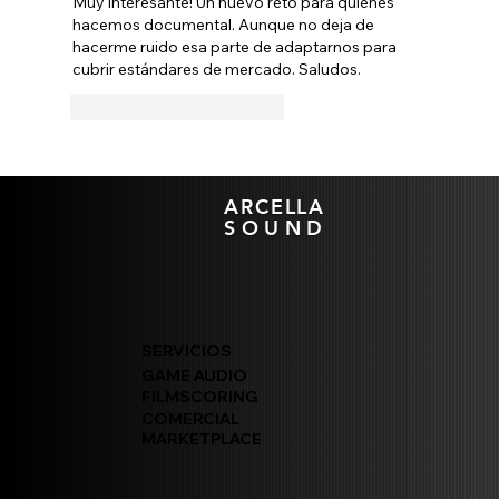
Muy interesante! Un nuevo reto para quienes 
hacemos documental. Aunque no deja de 
hacerme ruido esa parte de adaptarnos para 
cubrir estándares de mercado. Saludos. 
Me gusta
Reaccionar
ARCELLA
SOUND
SERVICIOS
GAME AUDIO
FILMSCORING
COMERCIAL
MARKETPLACE