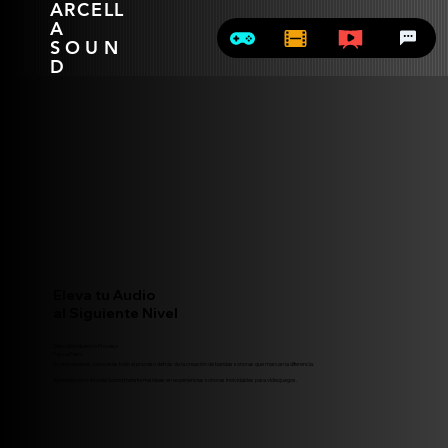
ARCELL
A
SOUN
D
Eleva tu Audio
al Siguiente Nivel
Descubre Nuestro Proceso
Paso a Paso
En este booklet, conocerás todo el proceso detrás de la creación de bandas sonoras que marcan la diferencia.
Aprende cómo Arcella Sound transforma ideas en experiencias sonoras inolvidables para videojuegos.